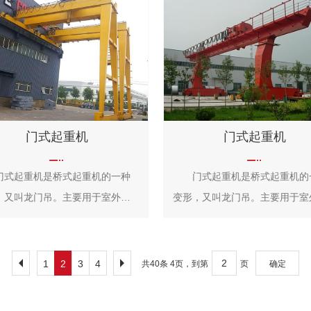
门式起重机
门式起重机
起重机是桥式起重机的一种
门式起重机是桥式起重机的
，又叫龙门吊。主要用于室外的
变形，又叫龙门吊。主要用于室
、料场货、散货的装卸作业。门
货场、料场货、散货的装卸作业
重机具有场地利用率高、作业范
式起重机具有场地利用率高、作
、适应面广、通用性强等特点，
围大、适应面广、通用性强等特
1
2
3
4
共40条 4页，到第
页
确定
口货场得到广泛使用。 它的
在港口货场得到广泛使用。 
结构像门形框架，承载主梁下安
金属结构像门形框架，承载主梁