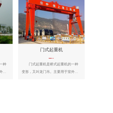
门式起重机
一种
门式起重机是桥式起重机的一种
外的
变形，又叫龙门吊。主要用于室外的
。门
货场、料场货、散货的装卸作业。门
业范
式起重机具有场地利用率高、作业范
点，
围大、适应面广、通用性强等特点，
它的
在港口货场得到广泛使用。 它的
下安
金属结构像门形框架，承载主梁下安