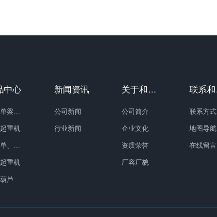
条支脚，可以直接在地面的轨道
装两条支脚，可以直接在地面的
走，主梁两端可以具有外伸悬臂
上行走，主梁两端可以具有外伸
梁。
品中心
新闻资讯
关于和记娱乐
电动单梁起重机
公司新闻
公司简介
联系方式
梁起重机
行业新闻
企业文化
地图导航
新型单、双梁起重机
资质荣誉
在线留言
式起重机
厂容厂貌
动葫芦