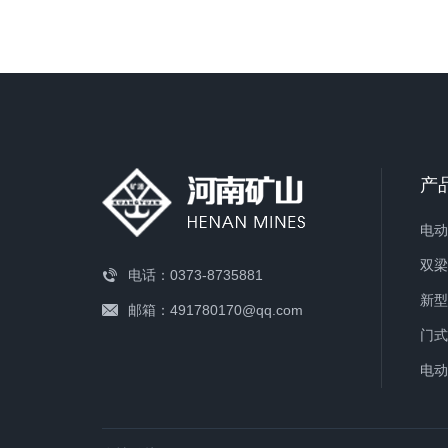
装两
上行
梁。
产
双
电话：0373-8735881
邮箱：491780170@qq.com
门
电