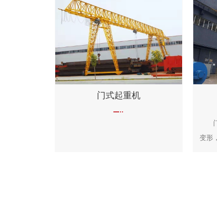
门式起重机
门式
变形
货场
式起
围大
在港
金属