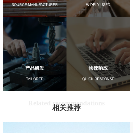
SOURCE MANUFACTURER
WIDELY USED
产品研发
快速响应
TAILORED
QUICK RESPONSE
相关推荐