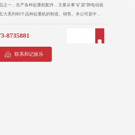
品之一，生产各种起重机配件，主要从事“矿源”牌电动葫
五大系列80个品种起重机的制造、销售。本公司是中国
协会理事单位。具有电动葫芦、单、双梁起重机生产许
及320T桥、门式起重机和280T铸造吊制造安全认可
3-8735881
工2700余人，拥有380余家销售服务机构辐射国内外，
。拥有各类加工设备 1200台（套），能独立完成车、
联系和记娱乐
压、切割、折弯、卷板、铆焊、化验及热处理等全部工
有中、***工程技术人员180余人，担负着全部产品的开
着巨大作用。 公司早已顺利通过GB/T19001-
证、GB/T24001-2004/ISO14001：2004环境管理体系认
业健康安全管理体系认证，拥有完善的质量保证体系，严格的管
检测手段，在保证产品的高质量、高产出的同时也具备
南省重点保护产品。