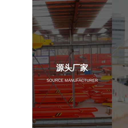
源头厂家
SOURCE MANUFACTURER