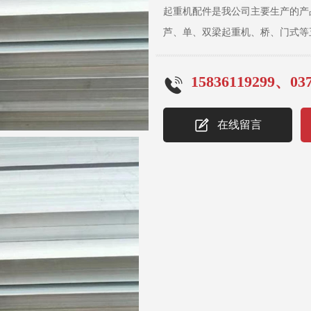
起重机配件是我公司主要生产的产
芦、单、双梁起重机、桥、门式等
起重行业协会成员单位和中国重工
可证和制造、安装、维修安全认可证
15836119299、037
证。 公司占地面积68万平方米，员
建有自己的新技术、新产品开发中心
在线留言
铣、刨、磨、拉、镗、滚、钻、冲
艺流程。 我公司技术力量雄厚，拥
发设计工作，并在制造检验过程中发挥
2008/ISO9001：2008质量体系认
证，GB/T28001－2001职
理制度、强大的生产能力和先进的
了极强的市场竞争能力。产品属河