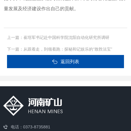
量发展及经济建设作出自己的贡献。
上一篇：
崔培军书记赴中国科学院沈阳自动化研究所调研
下一篇：
从跟着走，到领着跑：探秘和记娱乐的“致胜法宝”
返回列表
电话：0373-8735881