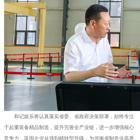
和记娱乐将认真落实省委、省政府决策部署，始终专注
于起重装备精品制造，提升完善全产业链，进一步增强核心
竞争力，巩固企业从强到精转型升级，为河南省制造业高质