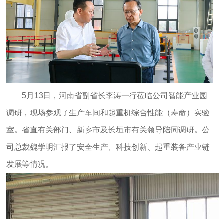
5月13日，河南省副省长李涛一行莅临公司智能产业园
调研，现场参观了生产车间和起重机综合性能（寿命）实验
室。省直有关部门、新乡市及长垣市有关领导陪同调研。公
司总裁魏学明汇报了安全生产、科技创新、起重装备产业链
发展等情况。