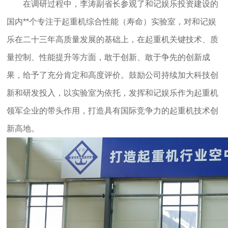
在调研过程中，李涛副省长参观了和记娱乐投资建设的
国内**个专注于起重机综合性能（寿命）实验室，对和记娱
乐在二十三年高质量发展的基础上，在起重机关键技术、质
量控制、性能提升等方面，敢于创新、敢于争先的创新成
果，给予了充分肯定和高度评价。鼓励公司持续加大科技创
新和研发投入，以实验室为依托，发挥和记娱乐作为起重机
领军企业的带头作用，打造具有国际竞争力的起重机技术创
新高地。