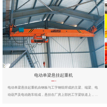
电动单梁悬挂起重机
电动单梁悬挂起重机由钢板与工字钢组焊成的主梁、端梁、电
动葫芦及电动跑车组成，悬挂在厂房上部的工字梁轨道上，悬
臂长度0.5～1m，电动葫芦沿主梁工字钢下翼缘运行，完成物