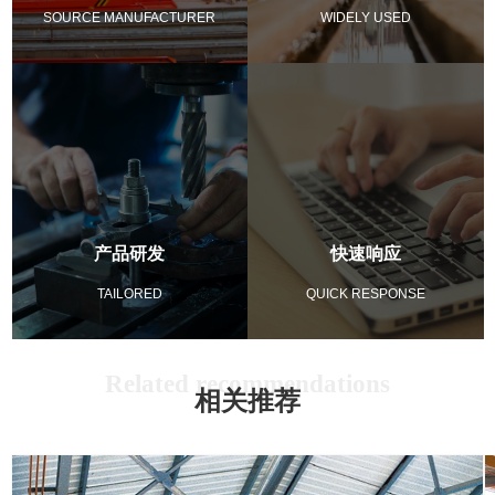
SOURCE MANUFACTURER
WIDELY USED
产品研发
快速响应
TAILORED
QUICK RESPONSE
相关推荐