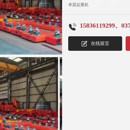
单梁起重机
15836119299、037
在线留言