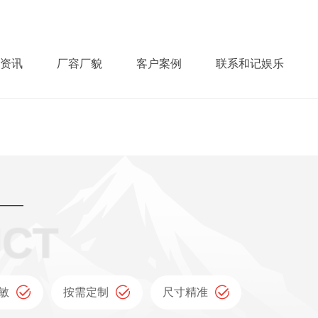
资讯
厂容厂貌
客户案例
联系和记娱乐
——
敏
按需定制
尺寸精准