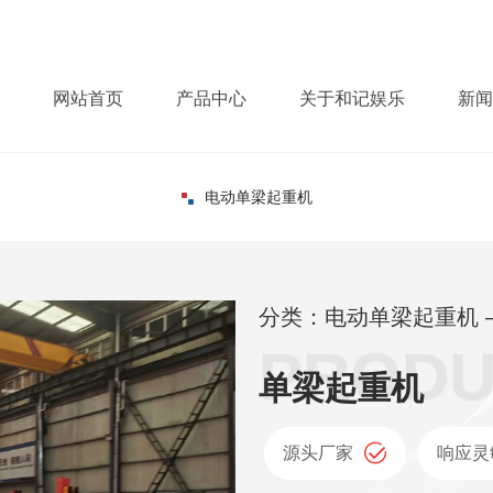
网站首页
产品中心
关于和记娱乐
新闻
电动单梁起重机
分类：电动单梁起重机 
单梁起重机
源头厂家
响应灵