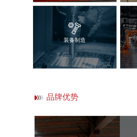
装备制造
品牌优势