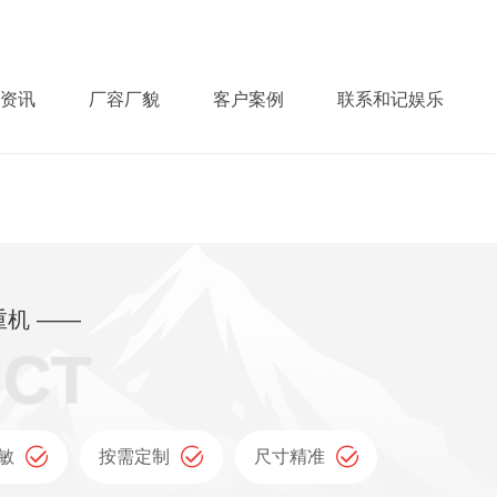
资讯
厂容厂貌
客户案例
联系和记娱乐
机 ——
敏
按需定制
尺寸精准