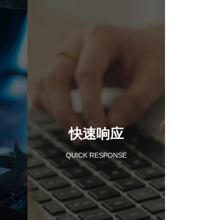
快速响应
QUICK RESPONSE