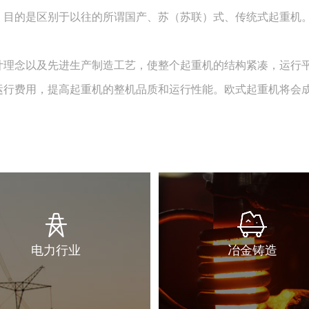
区别于以往的所谓国产、苏（苏联）式、传统式起重机。
。
计理念以及先进生产制造工艺，使整个起重机的结构紧凑，运行
和起重机运行费用，提高起重机的整机品质和运行性能。欧式起重机将
电力行业
冶金铸造