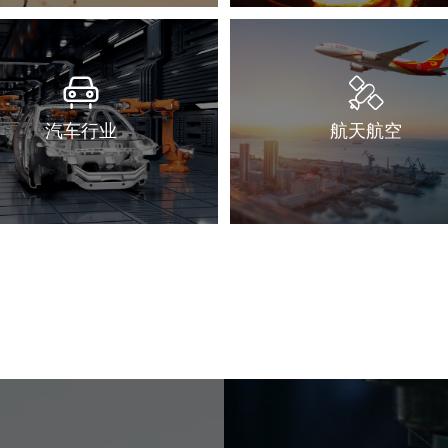
汽车行业
航天航空