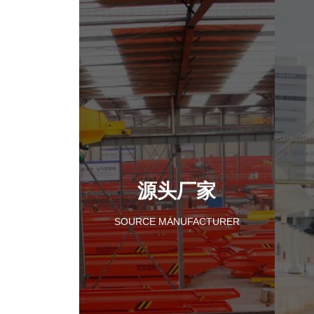
源头厂家
SOURCE MANUFACTURER